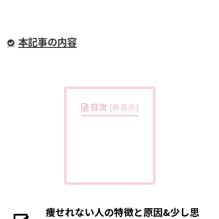
本記事の内容
目次
[
非表示
]
痩せれない人の特徴と原因&少し思