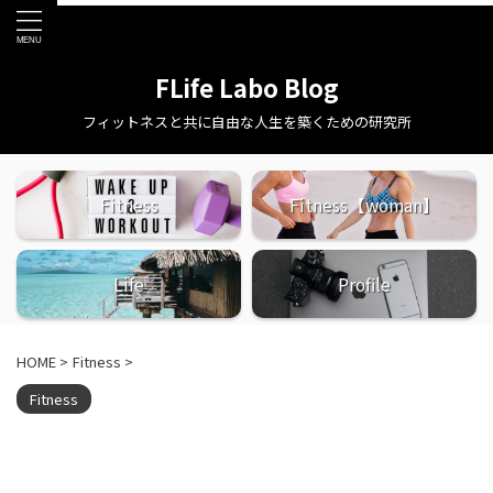
FLife Labo Blog
フィットネスと共に自由な人生を築くための研究所
Fitness
Fitness【woman】
Life
Profile
HOME
>
Fitness
>
Fitness