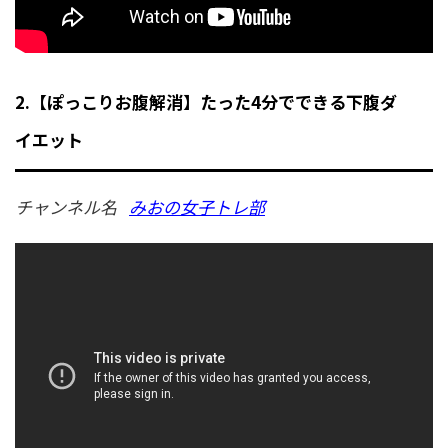
2.【ぽっこりお腹解消】たった4分でできる下腹ダ
イエット
チャンネル名
みおの女子トレ部